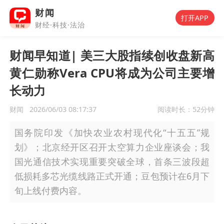
财闻
打开APP
财经·科技·法治
财闻早知道| 美三大股指续创收盘新高
黄仁勋称Vera CPU将成为公司主要增
长动力
财闻
2026/06/03 08:17:37
阅读时长：
52分钟
国务院印发《加快农业农村现代化“十五五”规
划》；北京经开区召开太空算力企业座谈会；我
国光通信技术实现重要突破全球，首条三波段超
低损耗多芯光缆线路正式开通；豆包预计在6月下
旬上线付费内容。