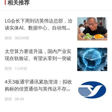
相关推荐
LG会长下周到访英伟达总部，洽
谈实体AI、数据中心、自动驾驶
合作
财闻
56分钟前
太空算力赛道升温，国内产业实
现在轨验证、有望从零到一突破
财闻
1小时前
4天3板通宇通讯紧急澄清：拟收
购标的佳贤通信与英伟达不存在
研发合作关系
财闻
08-06