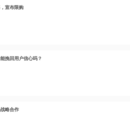
基，宣布限购
，能挽回用户信心吗？
I战略合作