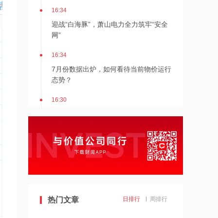
16:34
迎战“白海豚”，萧山电力全力筑牢“安全
网”
16:34
7月份数据出炉，如何看待当前物价运行
态势？
16:30
8月8日北京新房网签141套、二手房网
签126套
16:30
北京发布楼市新政
16:27
7月多家明星量化私募产品跌超20%
热门文章
日排行
周排行