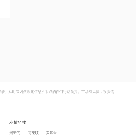
理解“冠军”
12:41
高市早苗再度对“无核三原则”含糊表态
21:21
上纬新材旗下启元机器人两家体验店落
地杭州、武汉
18:08
摩尔线程上半年营收大幅增长
147.42%，超2025年全年
残缺、延时或因依靠此信息所采取的任何行动负责。市场有风险，投资需
17:08
国融基金总经理变更，毛灵俊离任
友情链接
16:41
潮新闻
同花顺
爱基金
黑龙江省水利厅召开水旱灾害防御会商