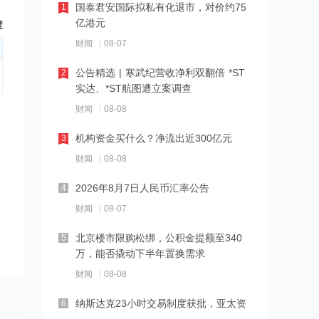
国泰君安国际拟私有化退市，对价约75
1
16:27
亿港元
千亿级私募基金巨头景林资产清仓英伟
财闻
08-07
达
公告精选 | 寒武纪营收净利双翻倍 *ST
2
16:23
实达、*ST航图遭立案调查
中国黄金溯源金条可扫码回购 无需熔毁
财闻
08-08
检测
机构资金买什么？净流出近300亿元
3
16:23
财闻
08-08
中小银行跟进“返场”5年期大额存单
2026年8月7日人民币汇率公告
4
财闻
08-07
16:22
宇树科技举行科创板IPO网上路演，发
北京楼市限购松绑，公积金提额至340
5
行价150.80元/股
万，能否撬动下半年置换需求
财闻
08-08
16:22
税务总局：对境外保险收益征税并非新
纳斯达克23小时交易制度获批，亚太资
6
政策