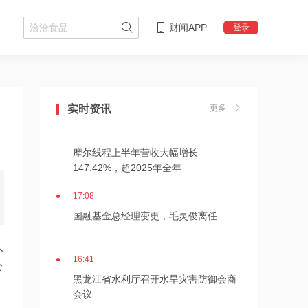
财闻APP
登录
21:21
上纬新材旗下启元机器人两家体验店落
地杭州、武汉
实时资讯
更多
18:08
摩尔线程上半年营收大幅增长
147.42%，超2025年全年
17:08
国融基金总经理变更，毛灵俊离任
人
16:41
公
黑龙江省水利厅召开水旱灾害防御会商
会议