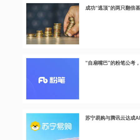
成功“逃顶”的两只翻倍
“自扇嘴巴”的粉笔公考
苏宁易购与腾讯云达成A