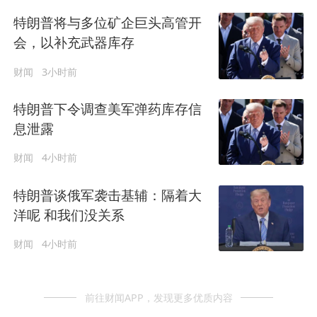
特朗普将与多位矿企巨头高管开
会，以补充武器库存
财闻
3小时前
特朗普下令调查美军弹药库存信
息泄露
财闻
4小时前
特朗普谈俄军袭击基辅：隔着大
洋呢 和我们没关系
财闻
4小时前
前往财闻APP，发现更多优质内容