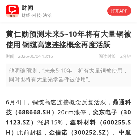
财闻
打开APP
财经·科技·法治
黄仁勋预测未来5~10年将有大量铜被
使用 铜缆高速连接概念再度活跃
财闻
2026/06/04 13:16
阅读时长：
2分钟
他明确预测，“未来5-10年，将有大量铜被使用，
同时也将有大量光学器件被使用”。
6月4日，铜缆高速连接概念反复活跃，
鼎通科
技（688668.SH）
20cm涨停，
奕东电子（30
1123.SZ）
涨超15%，
鑫科材料（600255.S
H）
此前封板，
金信诺（300252.SZ）
、
中航