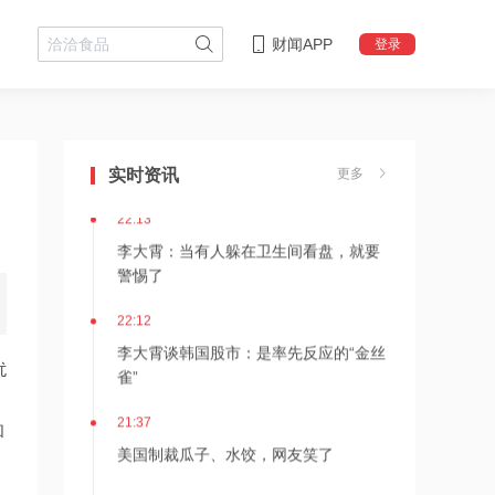
财闻APP
登录
22:18
李大霄：华尔街收割韩国市场痕迹明显
实时资讯
更多
22:13
李大霄：当有人躲在卫生间看盘，就要
警惕了
22:12
李大霄谈韩国股市：是率先反应的“金丝
扰
雀”
21:37
和
美国制裁瓜子、水饺，网友笑了
，