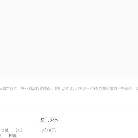
信息之目的，并不构成投资建议。财闻以及其合作机构不为本页面提供的信息错误、
热门资讯
金融
汽车
热门资讯
频
环球