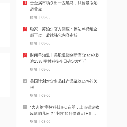
贵金属市场杀出一匹黑马，铱价暴涨远
1
超黄金
21:27
西部数据、闪迪、SK海力士盘前集体暴
财闻
08-05
跌！花旗、杰富瑞同日下调闪迪目标价
独家 | 苏泊尔官方回应：擦边AI视频全
2
部下架，后续强化内容审核
21:23
北证龙虎榜丨5股上榜，森合高科龙虎榜
财闻
08-06
净买入4653.21万元
财闻早知道丨美股道指创新高SpaceX跌
3
逾13% 宇树科技今日确定发行价
21:18
台风“白海豚”逼近华东沿海 多部门会商
财闻
08-06
部署防汛防台风工作
美国计划对含多晶硅产品征收15%的关
4
税
21:17
摩根大通增持安井食品约4.91万股 每股
财闻
08-06
作价约72.97港元
“大肉签”宇树科技IPO在即，上市锚定效
5
应影响几何？“小散”如何借道ETF参
21:16
与？
摩根大通增持天岳先进27.46万股 每股
财闻
08-06