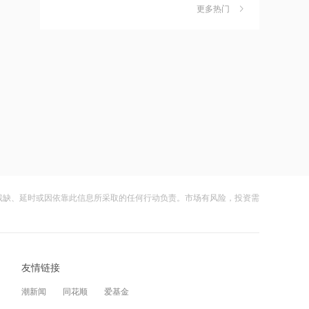
作价约57.71港元
更多热门
茉莉奶白陷降薪罗生门，当事人称：公
6
司从未和员工进行协商
21:15
摩根大通减持中兴通讯约742.81万股 每
财闻
08-06
股作价约24.83港元
社保调仓路径曝光：减持6股、新进2
7
股、加仓2股
21:12
摩根大通减持华勤技术20.89万股 每股
财闻
08-06
作价约64.68港元
海昌海洋公园再迎百亿大佬，资本为何
8
扎堆亏损主题乐园？
21:12
兆易创新GD32 MCU再添新品，
财闻
08-06
以“芯”技术加速具身智能跃迁
残缺、延时或因依靠此信息所采取的任何行动负责。市场有风险，投资需
大涨152%！哈啰、美团单车“好伙伴”登
9
陆A股
21:10
迪信通拟提名许丽萍及刘亮为执行董事
财闻
08-06
候选人
友情链接
妖股出笼！爱丽家居一字涨停，达成10
10
连板
21:07
潮新闻
同花顺
爱基金
国内商品期货开盘原油涨超2%，以军称
财闻
08-06