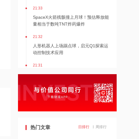
21:33
SpaceX火箭残骸撞上月球！预估释放能
量相当于数吨TNT炸药爆炸
21:32
人形机器人上场踢点球，启元Q1探索运
动控制技术应用
21:31
Mirendil与谷歌云签订超1亿美元合同，
以扩展自改进AI
21:30
依顿电子：拟与一元航天共同组建印制
电路板产业生态股权投资基金
21:29
热门文章
日排行
周排行
东吴证券国际首予海清智元“买入”评
级，目标价58.57港元