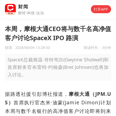
财闻
打开APP
财经·科技·法治
本周，摩根大通CEO将与数千名高净值
客户讨论SpaceX IPO 路演
财闻
2026/06/04 13:28:50
阅读时长：
3分钟
SpaceX总裁格温·肖特韦尔(Gwynne Shotwell)和
首席财务官布雷特·约翰森(Bret Johnsen)也将加
入讨论。
据路透社援引彭博社报道，
摩根大通（JPM.U
S）
首席执行官杰米·迪蒙(Jamie Dimon)计划
本周与数千名银行的高净值客户讨论即将到来