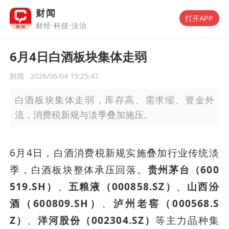
财闻
打开APP
财经·科技·法治
6月4日白酒板块集体走弱
财闻
2026/06/04 15:25:47
白酒板块集体走弱，库存高、需求缩、资金外
流，消费税新规与淡季叠加施压。
6月4日，白酒消费税新规实施叠加行业传统淡
季，白酒板块整体承压回落。
贵州茅台（600
519.SH）
、
五粮液（000858.SZ）
、
山西汾
酒（600809.SH）
、
泸州老窖（000568.S
Z）
、
洋河股份（002304.SZ）
等主力品种集