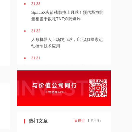
21:33
SpaceX火箭残骸撞上月球！预估释放能
量相当于数吨TNT炸药爆炸
21:32
人形机器人上场踢点球，启元Q1探索运
动控制技术应用
21:31
Mirendil与谷歌云签订超1亿美元合同，
以扩展自改进AI
21:30
依顿电子：拟与一元航天共同组建印制
电路板产业生态股权投资基金
21:29
东吴证券国际首予海清智元“买入”评
热门文章
日排行
周排行
级，目标价58.57港元