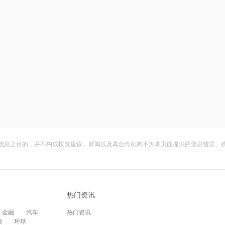
信息之目的，并不构成投资建议。财闻以及其合作机构不为本页面提供的信息错误、
热门资讯
金融
汽车
热门资讯
频
环球