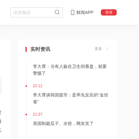
财闻APP
登录
22:18
李大霄：华尔街收割韩国市场痕迹明显
实时资讯
更多
22:13
李大霄：当有人躲在卫生间看盘，就要
警惕了
22:12
李大霄谈韩国股市：是率先反应的“金丝
雀”
智
21:37
游
美国制裁瓜子、水饺，网友笑了
化