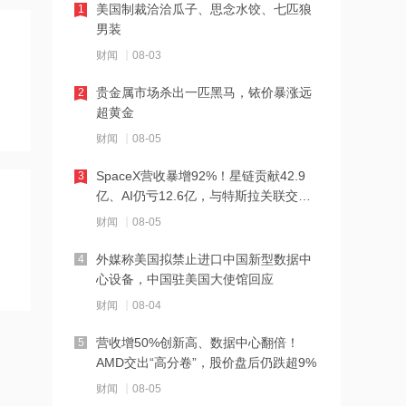
美国制裁洽洽瓜子、思念水饺、七匹狼
1
21:27
男装
西部数据、闪迪、SK海力士盘前集体暴
财闻
08-03
跌！花旗、杰富瑞同日下调闪迪目标价
贵金属市场杀出一匹黑马，铱价暴涨远
2
21:23
超黄金
北证龙虎榜丨5股上榜，森合高科龙虎榜
财闻
08-05
净买入4653.21万元
SpaceX营收暴增92%！星链贡献42.9
3
21:18
亿、AI仍亏12.6亿，与特斯拉关联交易
台风“白海豚”逼近华东沿海 多部门会商
曝光
财闻
08-05
部署防汛防台风工作
外媒称美国拟禁止进口中国新型数据中
4
21:17
心设备，中国驻美国大使馆回应
摩根大通增持安井食品约4.91万股 每股
财闻
08-04
作价约72.97港元
营收增50%创新高、数据中心翻倍！
5
21:16
AMD交出“高分卷”，股价盘后仍跌超9%
摩根大通增持天岳先进27.46万股 每股
财闻
08-05
作价约57.71港元