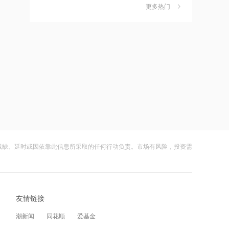
更多热门
财闻早知道丨道指标普创历史新高
6
21:15
SpaceX业绩炸裂不敌解禁风暴盘后跌逾
摩根大通减持中兴通讯约742.81万股 每
8%
财闻
08-05
股作价约24.83港元
嘀嗒出行发布2026周边游洞察：本地人
7
21:12
正在重新定义“去哪玩”
摩根大通减持华勤技术20.89万股 每股
财闻
08-04
作价约64.68港元
公司及实控人遭证监会立案 联创光电一
8
21:12
字跌停
兆易创新GD32 MCU再添新品，
财闻
08-05
以“芯”技术加速具身智能跃迁
残缺、延时或因依靠此信息所采取的任何行动负责。市场有风险，投资需
DeepSeek又打赢了价格战
9
21:10
财闻
08-03
迪信通拟提名许丽萍及刘亮为执行董事
候选人
光模块进口限制草案扰动短期情绪，国
10
友情链接
产算力自主可控方向获资金回补
21:07
财闻
08-05
潮新闻
同花顺
爱基金
国内商品期货开盘原油涨超2%，以军称