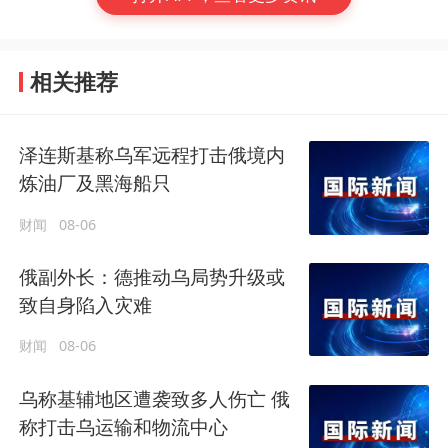
相关推荐
泽连斯基称乌军远程打击俄境内
炼油厂及黑海船只
财闻
08-06
俄副外长：德推动乌局势升级或
致自身陷入灾难
财闻
08-06
乌称基辅地区遭袭致多人伤亡 俄
称打击乌运输和物流中心