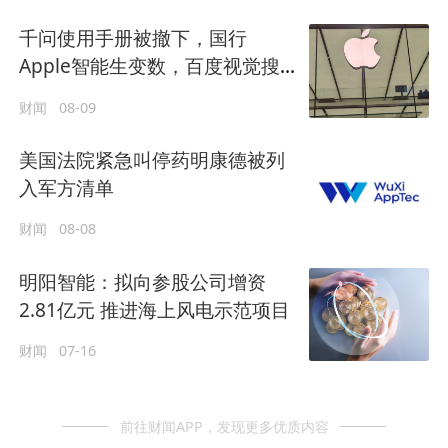
千问使用手册被撤下，国行
Apple智能生变数，百度视觉搜
索已写入新系统
财闻
08-09
美国法院紧急叫停药明康德被列
入军方清单
财闻
08-08
明阳智能：拟向参股公司增资
2.81亿元 推进海上风电示范项目
财闻
07-16
前往财闻APP，发现更多优质内容