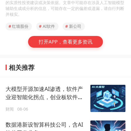
的实质性投资建议或决策依据。文章中可能存在涉及人工智能模型
辅助生成或分析的信息，可能存在一定的偏差或遗漏，请自行判断
并核实。
#
红墙股份
#
AI软件
#
新公司
打开APP，查看更多资讯
相关推荐
大模型开源加速AI渗透，软件产
业迎智能化拐点，创业板软件
ETF回调或为布局良机
财闻
08-06
数据港新设智算科技公司，含AI