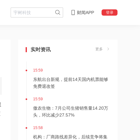
16:02
财闻APP
登录
京基智农：7月公司销售商品肥猪13.79
万头，销售收入2.04亿元
16:02
百川股份：上半年净利润7066.63万
实时资讯
更多
元，同比增长31.23%
15:59
东航出台新规，提前14天国内机票能够
免费退改签
15:59
思
傲农生物：7月公司生猪销售量14.20万
头，环比减少27.57%
交
15:58
机构：厂商路线差异化，后续竞争将集