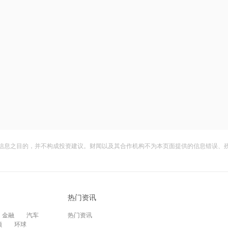
信息之目的，并不构成投资建议。财闻以及其合作机构不为本页面提供的信息错误、
热门资讯
金融
汽车
热门资讯
频
环球