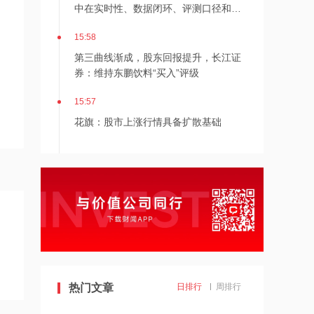
中在实时性、数据闭环、评测口径和量
产可靠性
15:58
第三曲线渐成，股东回报提升，长江证
券：维持东鹏饮料“买入”评级
15:57
花旗：股市上涨行情具备扩散基础
15:57
巨星农牧：7月公司商品肥猪销售量为
33.98万头，同比增长6.46%
15:56
Lazard基金抄底三星，称“一个具吸引力
的买入机会”
热门文章
日排行
周排行
15:56
联环药业：获得乳果糖口服溶液药品注