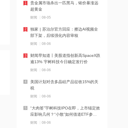
贵金属市场杀出一匹黑马，铱价暴涨远
1
册证书
超黄金
15:55
财闻
08-05
上期所：7月对11个实际控制关系账户
独家 | 苏泊尔官方回应：擦边AI视频全
2
组采取限制开仓监管措施
部下架，后续强化内容审核
15:55
财闻
08-06
津药药业：子公司氨甲环酸氯化钠注射
财闻早知道丨美股道指创新高SpaceX跌
3
液获药品注册证书
逾13% 宇树科技今日确定发行价
15:55
财闻
08-06
太空赛道开启博弈，欧盟卫星星座扩
美国计划对含多晶硅产品征收15%的关
4
容，打造欧洲专属安全通信网络
税
15:55
财闻
08-06
润邦股份：公司具备生产制造驳船和浮
“大肉签”宇树科技IPO在即，上市锚定效
5
码头等海工模块的能力
应影响几何？“小散”如何借道ETF参
与？
15:54
财闻
08-06