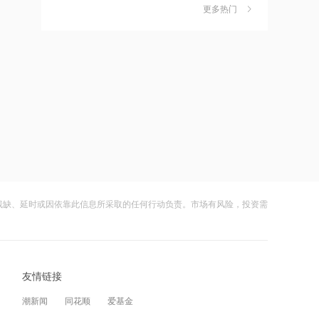
厦门钨业：公司在磁性材料领域主要生
更多热门
茉莉奶白陷降薪罗生门，当事人称：公
6
产稀土永磁材料
司从未和员工进行协商
15:54
财闻
08-06
东杰智能：法院准许原告对公司撤诉
社保调仓路径曝光：减持6股、新进2
7
股、加仓2股
15:53
财闻
08-06
桃酥出现金属牙冠？泸溪河：情况不属
海昌海洋公园再迎百亿大佬，资本为何
8
实，因涉高龄老人，公司予以谅解
扎堆亏损主题乐园？
15:51
财闻
08-06
豪掷54万亿韩元！SK海力士将新建2座
残缺、延时或因依靠此信息所采取的任何行动负责。市场有风险，投资需
大涨152%！哈啰、美团单车“好伙伴”登
9
晶圆厂，同步释放股东回馈信号
陆A股
15:50
财闻
08-06
博泰车联盘中大涨超14% AI布局打开成
友情链接
妖股出笼！爱丽家居一字涨停，达成10
10
长空间
连板
潮新闻
同花顺
爱基金
15:46
财闻
08-06