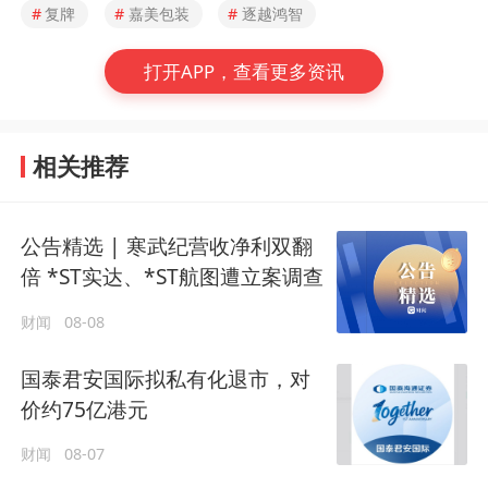
#
复牌
#
嘉美包装
#
逐越鸿智
打开APP，查看更多资讯
相关推荐
公告精选 | 寒武纪营收净利双翻
倍 *ST实达、*ST航图遭立案调查
财闻
08-08
国泰君安国际拟私有化退市，对
价约75亿港元
财闻
08-07