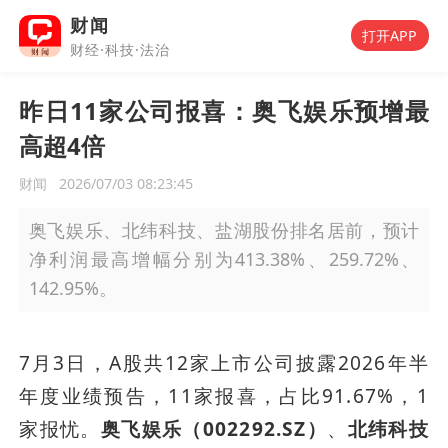
财闻
打开APP
财经·科技·法治
昨日11家公司报喜：奥飞娱乐预增最
高超4倍
财闻
2026/07/03 08:23:45
奥飞娱乐、北纬科技、盐湖股份排名居前，预计
净利润最高增幅分别为413.38%、259.72%、
142.95%。
7月3日，A股共12家上市公司披露2026年半
年度业绩预告，11家报喜，占比91.67%，1
家报忧。
奥飞娱乐（002292.SZ）
、
北纬科技