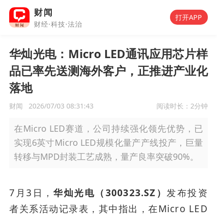
财闻
打开APP
财经·科技·法治
华灿光电：Micro LED通讯应用芯片样
品已率先送测海外客户，正推进产业化
落地
财闻
2026/07/03 08:31:43
阅读时长：
2分钟
在Micro LED赛道，公司持续强化领先优势，已
实现6英寸Micro LED规模化量产产线投产，巨量
转移与MPD封装工艺成熟，量产良率突破90%。
7月3日，
华灿光电（300323.SZ）
发布投资
者关系活动记录表，其中指出，在Micro LED