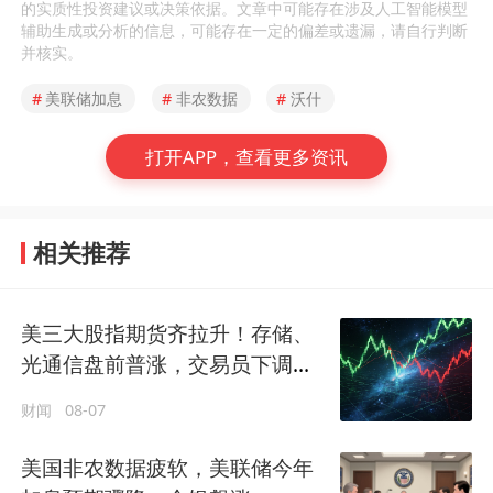
的实质性投资建议或决策依据。文章中可能存在涉及人工智能模型
辅助生成或分析的信息，可能存在一定的偏差或遗漏，请自行判断
并核实。
#
美联储加息
#
非农数据
#
沃什
打开APP，查看更多资讯
相关推荐
美三大股指期货齐拉升！存储、
光通信盘前普涨，交易员下调美
联储年内加息押注
财闻
08-07
美国非农数据疲软，美联储今年