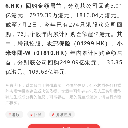
6.HK）
回购金额居首，分别获公司回购5.01
亿港元、2989.39万港元、1810.04万港元。
截至7月2日，今年已有274只港股获公司回
购，76只个股年内累计回购金额超亿港元。其
中，腾讯控股、
友邦保险（01299.HK）
、
小
米集团-W（01810.HK）
年内累计回购金额居
首，分别获公司回购249.09亿港元、136.35
亿港元、109.63亿港元。
免责声明：财闻致力于提供真实、准确的信息，但不构成任何形式
的实质性投资建议或决策依据。文章中可能存在涉及人工智能模型
辅助生成或分析的信息，可能存在一定的偏差或遗漏，请自行判断
并核实。
#
港股
#
回购
#
腾讯控股