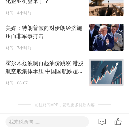
化企业机会来了？
财闻
4小时前
美媒：特朗普倾向对伊朗经济施
压而非军事打击
财闻
7小时前
霍尔木兹波澜再起油价跳涨 港股
航空股集体承压 中国国航跌超
3%
财闻
08-07
前往财闻APP，发现更多优质内容
我来说两句......