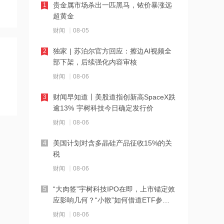
贵金属市场杀出一匹黑马，铱价暴涨远
1
超黄金
21:27
财闻
08-05
西部数据、闪迪、SK海力士盘前集体暴
跌！花旗、杰富瑞同日下调闪迪目标价
独家 | 苏泊尔官方回应：擦边AI视频全
2
部下架，后续强化内容审核
21:23
财闻
08-06
北证龙虎榜丨5股上榜，森合高科龙虎榜
净买入4653.21万元
财闻早知道丨美股道指创新高SpaceX跌
3
逾13% 宇树科技今日确定发行价
21:18
财闻
08-06
台风“白海豚”逼近华东沿海 多部门会商
部署防汛防台风工作
美国计划对含多晶硅产品征收15%的关
4
税
21:17
财闻
08-06
摩根大通增持安井食品约4.91万股 每股
作价约72.97港元
“大肉签”宇树科技IPO在即，上市锚定效
5
应影响几何？“小散”如何借道ETF参
21:16
与？
财闻
08-06
摩根大通增持天岳先进27.46万股 每股