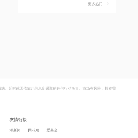
作价约57.71港元
更多热门
茉莉奶白陷降薪罗生门，当事人称：公
6
司从未和员工进行协商
21:15
财闻
08-06
摩根大通减持中兴通讯约742.81万股 每
股作价约24.83港元
社保调仓路径曝光：减持6股、新进2
7
股、加仓2股
21:12
财闻
08-06
摩根大通减持华勤技术20.89万股 每股
作价约64.68港元
海昌海洋公园再迎百亿大佬，资本为何
8
扎堆亏损主题乐园？
21:12
财闻
08-06
兆易创新GD32 MCU再添新品，
以“芯”技术加速具身智能跃迁
残缺、延时或因依靠此信息所采取的任何行动负责。市场有风险，投资需
大涨152%！哈啰、美团单车“好伙伴”登
9
陆A股
21:10
财闻
08-06
迪信通拟提名许丽萍及刘亮为执行董事
候选人
友情链接
妖股出笼！爱丽家居一字涨停，达成10
10
连板
21:07
潮新闻
同花顺
爱基金
财闻
08-06
国内商品期货开盘原油涨超2%，以军称