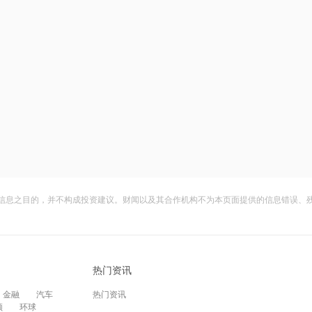
信息之目的，并不构成投资建议。财闻以及其合作机构不为本页面提供的信息错误、
热门资讯
金融
汽车
热门资讯
频
环球