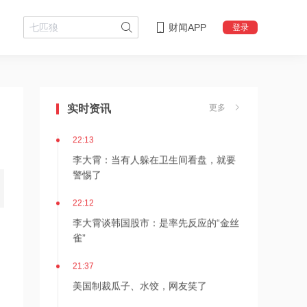
财闻APP
登录
22:18
李大霄：华尔街收割韩国市场痕迹明显
实时资讯
更多
22:13
李大霄：当有人躲在卫生间看盘，就要
警惕了
22:12
李大霄谈韩国股市：是率先反应的“金丝
雀”
21:37
美国制裁瓜子、水饺，网友笑了