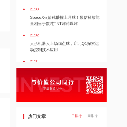
21:33
SpaceX火箭残骸撞上月球！预估释放能
量相当于数吨TNT炸药爆炸
21:32
人形机器人上场踢点球，启元Q1探索运
动控制技术应用
21:31
Mirendil与谷歌云签订超1亿美元合同，
以扩展自改进AI
21:30
依顿电子：拟与一元航天共同组建印制
电路板产业生态股权投资基金
21:29
热门文章
日排行
周排行
东吴证券国际首予海清智元“买入”评
级，目标价58.57港元