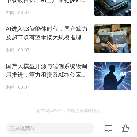
实现快速突破
财闻
08-07
AI进入L3智能体时代，国产算力
及超节点有望承接大规模推理需
求
财闻
08-07
国产大模型开源与端侧系统级调
用推进，算力租赁及AI办公应用
或将率先承接增量
财闻
08-07
前往财闻APP，发现更多优质内容
我来说两句......