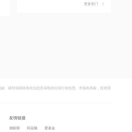
更多热门
19:30
财闻早知道丨道指标普创历史新高
6
SpaceX业绩炸裂不敌解禁风暴盘后跌逾
GIC Private Limited减持圣邦股份50.19
8%
万股 每股作价约82.62港元
财闻
08-05
19:29
嘀嗒出行发布2026周边游洞察：本地人
7
正在重新定义“去哪玩”
美高梅中国：上半年净利润19亿港元 同
比下降约20.2%
财闻
08-04
19:28
公司及实控人遭证监会立案 联创光电一
8
字跌停
联科科技：首次回购2.13万股 总金额为
32.91万元
财闻
08-05
19:27
DeepSeek又打赢了价格战
9
残缺、延时或因依靠此信息所采取的任何行动负责。市场有风险，投资需
通化金马：全资子公司拟收购创新药企
财闻
08-03
业八加一控股权
光模块进口限制草案扰动短期情绪，国
10
19:22
产算力自主可控方向获资金回补
友情链接
8国外长联合谴责以色列侵犯加沙
财闻
08-05
潮新闻
同花顺
爱基金