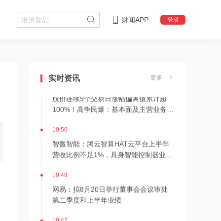
财闻APP
登录
19:55
伊朗官员称将与阿曼敲定霍尔木兹海峡
航运安排新协议，美国未被允许参与
实时资讯
更多
19:53
股价连续9个交易日涨幅偏离值累计超
100%！高争民爆：基本面及主营业务未
发生重大变化
19:50
智微智能：腾云智算HAT云平台上半年
营收比例不足1%，具身智能控制器业务
营收体量较小
19:48
网易：拟8月20日举行董事会会议审批
第二季度和上半年业绩
19:47