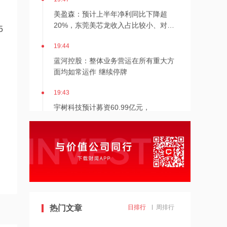
美盈森：预计上半年净利同比下降超
20%，东莞美芯龙收入占比较小、对公
5
司业绩影响较小
19:44
蓝河控股：整体业务营运在所有重大方
面均如常运作 继续停牌
19:43
宇树科技预计募资60.99亿元，
DeepSeek、腾讯、中国石油集团等获
战略配售
19:42
网易云音乐：拟8月20日召开董事会会
议审批中期业绩
19:39
4天3板通宇通讯紧急澄清：拟收购标的
热门文章
日排行
周排行
佳贤通信与英伟达不存在研发合作关系