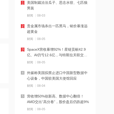
19:37
美国制裁洽洽瓜子、思念水饺、七匹狼
1
男装
摩根大通减持赤峰黄金约14.51万股 每
股作价约33.05港元
财闻
08-03
19:35
贵金属市场杀出一匹黑马，铱价暴涨远
2
超黄金
金安国纪澄清：未与英伟达、华为有过
接触，也未与其开展任何形式的业务合
财闻
08-05
作
19:34
SpaceX营收暴增92%！星链贡献42.9
3
亿、AI仍亏12.6亿，与特斯拉关联交易
美高梅中国将于9月3日派发中期股息每
曝光
股0.25港元
财闻
08-05
19:32
外媒称美国拟禁止进口中国新型数据中
4
心设备，中国驻美国大使馆回应
东方证券增持康诺亚20.35万股 每股作
价约72.88港元
财闻
08-04
19:31
营收增50%创新高、数据中心翻倍！
5
AMD交出“高分卷”，股价盘后仍跌超9%
胡塞武装袭扰红海航运行动升级 专家：
为策应伊朗对美博弈
财闻
08-05