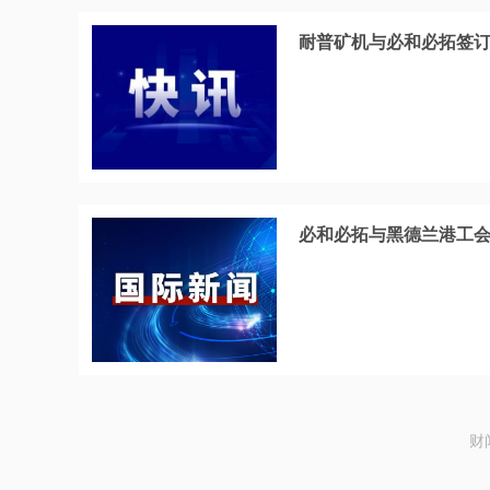
耐普矿机与必和必拓签
必和必拓与黑德兰港工
财