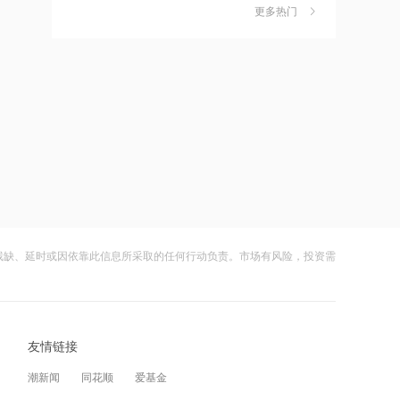
更多热门
财闻早知道丨道指标普创历史新高
6
21:15
SpaceX业绩炸裂不敌解禁风暴盘后跌逾
摩根大通减持中兴通讯约742.81万股 每
8%
财闻
08-05
股作价约24.83港元
嘀嗒出行发布2026周边游洞察：本地人
7
21:12
正在重新定义“去哪玩”
摩根大通减持华勤技术20.89万股 每股
财闻
08-04
作价约64.68港元
公司及实控人遭证监会立案 联创光电一
8
21:12
字跌停
兆易创新GD32 MCU再添新品，
财闻
08-05
以“芯”技术加速具身智能跃迁
残缺、延时或因依靠此信息所采取的任何行动负责。市场有风险，投资需
DeepSeek又打赢了价格战
9
21:10
财闻
08-03
迪信通拟提名许丽萍及刘亮为执行董事
候选人
光模块进口限制草案扰动短期情绪，国
10
友情链接
产算力自主可控方向获资金回补
21:07
财闻
08-05
国内商品期货开盘原油涨超2%，以军称
潮新闻
同花顺
爱基金
在黎南部展开报复性空袭 打击真主党目