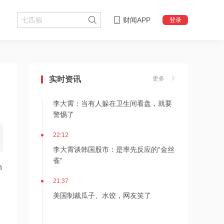
财闻APP
登录
22:18
李大霄：华尔街收割韩国市场痕迹明显
实时资讯
更多
22:13
李大霄：当有人躲在卫生间看盘，就要
警惕了
22:12
李大霄谈韩国股市：是率先反应的“金丝
雀”
 
21:37
美国制裁瓜子、水饺，网友笑了
21:33