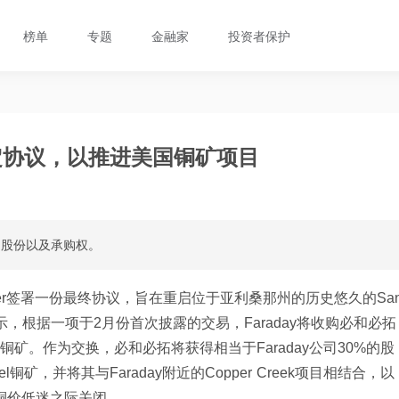
榜单
专题
金融家
投资者保护
er敲定协议，以推进美国铜矿项目
%的股份以及承购权。
Copper签署一份最终协议，旨在重启位于亚利桑那州的历史悠久的San
示，根据一项于2月份首次披露的交易，Faraday将收购必和必拓
地下铜矿。作为交换，必和必拓将获得相当于Faraday公司30%的股
铜矿，并将其与Faraday附近的Copper Creek项目相结合，以
铜价低迷之际关闭。