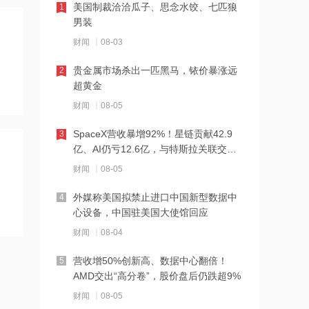
美国制裁洽洽瓜子、思念水饺、七匹狼
1
21:27
男装
西部数据、闪迪、SK海力士盘前集体暴
财闻
08-03
跌！花旗、杰富瑞同日下调闪迪目标价
贵金属市场杀出一匹黑马，铱价暴涨远
2
21:23
超黄金
北证龙虎榜丨5股上榜，森合高科龙虎榜
财闻
08-05
净买入4653.21万元
SpaceX营收暴增92%！星链贡献42.9
3
21:18
亿、AI仍亏12.6亿，与特斯拉关联交易
台风“白海豚”逼近华东沿海 多部门会商
曝光
财闻
08-05
部署防汛防台风工作
外媒称美国拟禁止进口中国新型数据中
4
21:17
心设备，中国驻美国大使馆回应
摩根大通增持安井食品约4.91万股 每股
财闻
08-04
作价约72.97港元
营收增50%创新高、数据中心翻倍！
5
21:16
AMD交出“高分卷”，股价盘后仍跌超9%
摩根大通增持天岳先进27.46万股 每股
财闻
08-05
作价约57.71港元