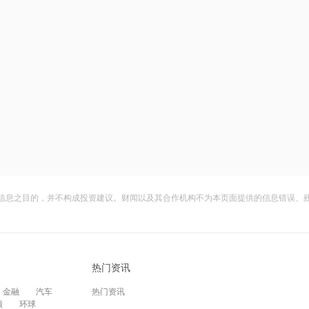
信息之目的，并不构成投资建议。财闻以及其合作机构不为本页面提供的信息错误、
热门资讯
金融
汽车
热门资讯
频
环球