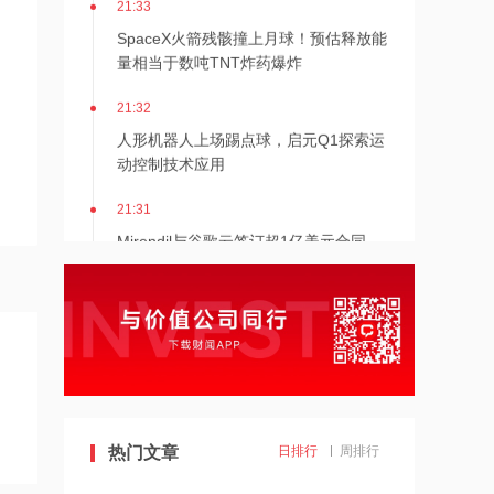
SpaceX火箭残骸撞上月球！预估释放能
量相当于数吨TNT炸药爆炸
21:32
人形机器人上场踢点球，启元Q1探索运
动控制技术应用
21:31
Mirendil与谷歌云签订超1亿美元合同，
以扩展自改进AI
21:30
依顿电子：拟与一元航天共同组建印制
电路板产业生态股权投资基金
21:29
东吴证券国际首予海清智元“买入”评
热门文章
日排行
周排行
级，目标价58.57港元