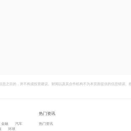
信息之目的，并不构成投资建议。财闻以及其合作机构不为本页面提供的信息错误、
热门资讯
金融
汽车
热门资讯
频
环球