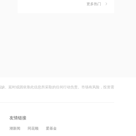
独家丨韩媒曝维信诺合肥产线良率仅三
6
立售后回租协议
更多热门
四成？公司回应：设备还在安装中，谈
何良率
21:11
财闻
08-07
近10日58家A股公司获海外机构走访，
美国计划对含多晶硅产品征收15%的关
7
东鹏饮料以36家机构调研居榜首
税
21:10
财闻
08-06
工业和信息化部新增配置P频段资源助
成功“逃顶”的两只翻倍基，宣布限购
8
力应对极端天气
财闻
4小时前
21:09
云南锗业4连板，磷化铟赛道活跃，多家
9
国际油价上涨，7月全球食品价格指数创
上市公司紧急澄清相关业务
三年多来新高
残缺、延时或因依靠此信息所采取的任何行动负责。市场有风险，投资需
财闻
08-07
21:08
财闻早知道丨美股道指创新高SpaceX跌
10
创力集团：高管郝龙拟减持公司股份不
逾13% 宇树科技今日确定发行价
超过9万股
友情链接
财闻
08-06
21:08
潮新闻
同花顺
爱基金
上海电气与上海国投共商具身智能产业