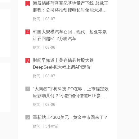
海辰储能菏泽百亿基地量产下线 总裁王
1
鹏程：公司将推动锂电长时储能大规模
21:20
交付
中国再保险：何兴达董事任职资格获国
财闻
08-07
家金融监督管理总局核准
韩国大规模汽车召回，现代、起亚等累
2
计召回超51.2万辆汽车
21:16
海川智能：公司自动衡器产品没有应用
财闻
08-06
于人形机器人或商业航天方向
财闻早知道丨美存储芯片股大跌
3
DeepSeek拟大幅上调API定价
21:14
南大光电：公司高纯磷烷产能为140吨/
财闻
08-07
年，可用于制备磷化铟
“大肉签”宇树科技IPO在即，上市锚定效
4
应影响几何？“小散”如何借道ETF参
21:13
与？
黑海无人机袭击致CPC石油装载量减少
财闻
08-06
五分之一
重新站上4300美元，黄金牛市回来了？
5
21:12
财闻
5小时前
范式智能：附属公司就服务器及配件订