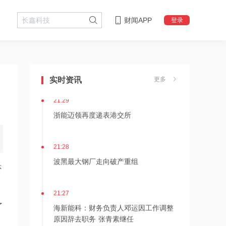
21:36
内存价格高位或维持到2028年底！美股
财闻APP
登录
三大指数高开，美光、博通、英特尔集
体上涨
21:31
SK海力士计划再添两座芯片工厂，内存
价格高位或维持到2028年底
实时资讯
更多
21:29
浙能迈领再度递表港交所
21:28
波黑最大钢厂走向破产重组
否
21:27
海新能科：财务负责人邓运因工作调整
了
原因辞去职务 张青素继任