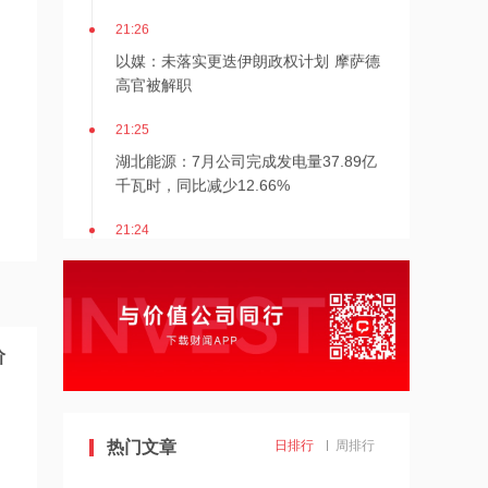
21:26
以媒：未落实更迭伊朗政权计划 摩萨德
高官被解职
21:25
湖北能源：7月公司完成发电量37.89亿
千瓦时，同比减少12.66%
21:24
北京：非京籍家庭购房社保个税缴纳年
限下调为一年
21:23
美国重要数据出炉，美联储年底前加息
阶
概率仍超80%
21:23
热门文章
日排行
周排行
下周285.22亿元市值限售股解禁 陆家嘴
解禁71.1亿元居首