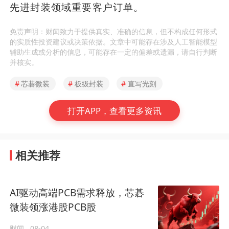
先进封装领域重要客户订单。
免责声明：财闻致力于提供真实、准确的信息，但不构成任何形式
的实质性投资建议或决策依据。文章中可能存在涉及人工智能模型
辅助生成或分析的信息，可能存在一定的偏差或遗漏，请自行判断
并核实。
#
芯碁微装
#
板级封装
#
直写光刻
打开APP，查看更多资讯
相关推荐
AI驱动高端PCB需求释放，芯碁
微装领涨港股PCB股
财闻
08-04