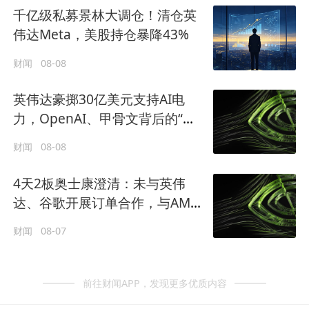
千亿级私募景林大调仓！清仓英
伟达Meta，美股持仓暴降43%
财闻
08-08
英伟达豪掷30亿美元支持AI电
力，OpenAI、甲骨文背后的“卖
水人”曝光！
财闻
08-08
4天2板奥士康澄清：未与英伟
达、谷歌开展订单合作，与AMD
业务合作处产品送样阶段
财闻
08-07
前往财闻APP，发现更多优质内容