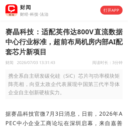
财闻
打开APP
财经·科技·法治
赛晶科技：适配英伟达800V直流数据
中心行业标准，超前布局机房内部AI配
套芯片新项目
财闻
2026/07/03 13:31:43
阅读时长：
3分钟
携全系自主研发碳化硅（SiC）芯片与功率模块矩
阵亮相，向亚太政企代表展现中国第三代半导体
企业自主创新硬核实力。
据赛晶科技官微7月3日消息，日前，2026年A
PEC中小企业工商论坛在深圳启幕，来自嘉善