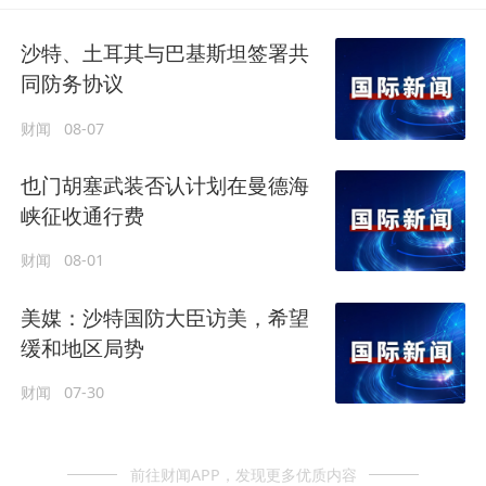
沙特、土耳其与巴基斯坦签署共
同防务协议
财闻
08-07
也门胡塞武装否认计划在曼德海
峡征收通行费
财闻
08-01
美媒：沙特国防大臣访美，希望
缓和地区局势
财闻
07-30
前往财闻APP，发现更多优质内容