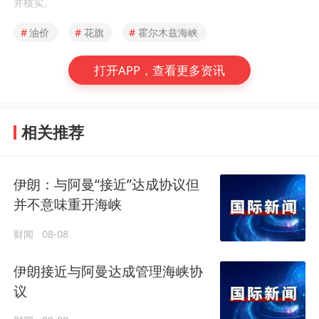
并核实。
#
油价
#
花旗
#
霍尔木兹海峡
打开APP，查看更多资讯
相关推荐
伊朗：与阿曼“接近”达成协议但
并不意味重开海峡
财闻
08-08
伊朗接近与阿曼达成管理海峡协
议