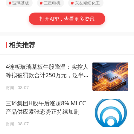
#
玻璃基板
#
三星电机
#
东友精细化工
打开APP，查看更多资讯
相关推荐
4连板玻璃基板牛股降温：实控人
等拟被罚款合计250万元，泛半
导体领域业务尚处早期阶段
财闻
08-07
三环集团H股午后涨超8% MLCC
产品供应紧张态势正持续加剧
财闻
08-07