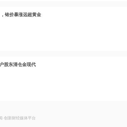
马，铱价暴涨远超黄金
0户股东清仓金现代
闻·创新财经媒体平台