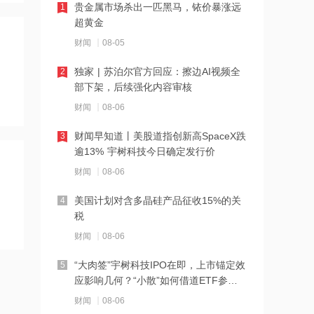
16:45
贵金属市场杀出一匹黑马，铱价暴涨远
1
莎普爱思：获得维生素B12滴眼液药品
超黄金
注册证书
财闻
08-05
16:44
独家 | 苏泊尔官方回应：擦边AI视频全
2
我国外汇储备规模34188亿美元 较6月
部下架，后续强化内容审核
末上升25亿
财闻
08-06
16:44
财闻早知道丨美股道指创新高SpaceX跌
3
浙江证监局对财通证券采取出具警示函
逾13% 宇树科技今日确定发行价
措施
财闻
08-06
16:43
美国计划对含多晶硅产品征收15%的关
4
北京汽车：奔驰租赁向公司退还人民币
税
14亿元
财闻
08-06
16:43
“大肉签”宇树科技IPO在即，上市锚定效
5
国家市场监督管理总局：上半年修改调
应影响几何？“小散”如何借道ETF参
整政策措施6600余件
与？
财闻
08-06