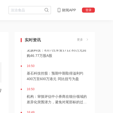
财闻APP
登录
16:51
黄山旅游：放弃太平湖文旅40.04%股权
优先购买权
实时资讯
更多
16:51
龙旗科技：8月7日斥资1712.83万元回
购46.77万股A股
16:50
基石科技控股：预期中期取得溢利约
400万至600万港元 同比扭亏为盈
16:50
智
机构：审慎评估中小券商在细分领域的
差异化突围潜力，避免对尾部标的过度
下沉
16:49