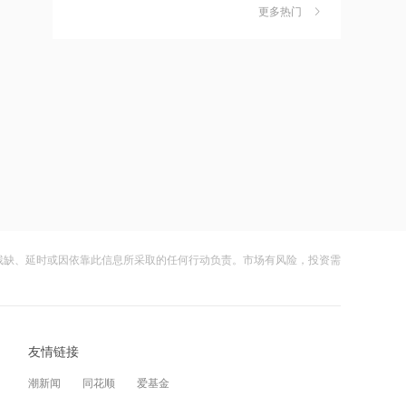
更多热门
16:43
茉莉奶白陷降薪罗生门，当事人称：公
6
富煌钢构：公司及相关人员因信披违规
司从未和员工进行协商
等被出具警示函
财闻
08-06
16:42
社保调仓路径曝光：减持6股、新进2
7
三环集团：8月7日斥资1.11亿元回购
股、加仓2股
90.83万股A股
财闻
08-06
16:41
海昌海洋公园再迎百亿大佬，资本为何
8
勇利投资：预计中期股东应占溢利不少
扎堆亏损主题乐园？
于170万美元 同比扭亏为盈
财闻
08-06
残缺、延时或因依靠此信息所采取的任何行动负责。市场有风险，投资需
16:40
大涨152%！哈啰、美团单车“好伙伴”登
9
科轩动力控股完成发行3100万股认购股
陆A股
份 净筹约1548万港元
财闻
08-06
16:39
友情链接
妖股出笼！爱丽家居一字涨停，达成10
10
派格生物医药尾盘冲高，盘中涨超37%
连板
潮新闻
同花顺
爱基金
财闻
08-06