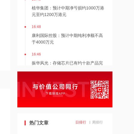
植华集团：预计中期净亏损约1000万港
元至约1200万港元
16:48
康利国际控股：预计中期纯利净额不高
于4000万元
16:46
振华风光：存储芯片已有约十款产品完
成转产验证并实现小批量订货
16:45
国家税务总局：对境外保险收益征税并
非新政策 无需过度解读
16:45
飞鱼科技：预计中期除税后亏损净额约
500万元至1500万元 同比盈转亏
热门文章
日排行
周排行