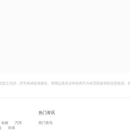
信息之目的，并不构成投资建议。财闻以及其合作机构不为本页面提供的信息错误、
热门资讯
金融
汽车
热门资讯
频
环球