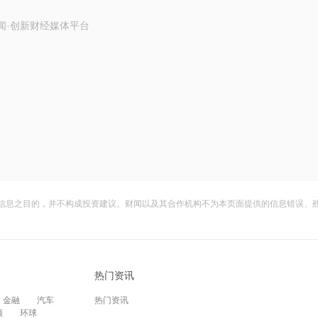
闻·创新财经媒体平台
信息之目的，并不构成投资建议。财闻以及其合作机构不为本页面提供的信息错误、
热门资讯
金融
汽车
热门资讯
频
环球