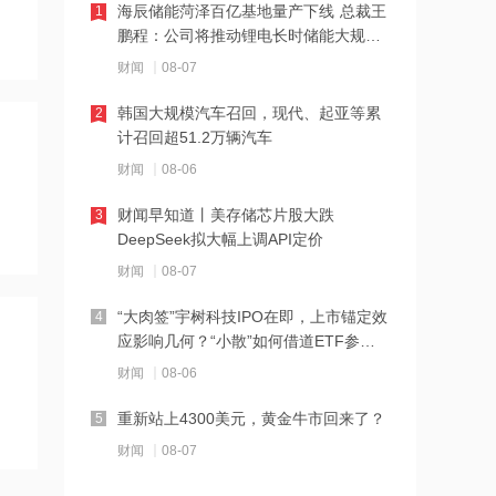
海辰储能菏泽百亿基地量产下线 总裁王
1
鹏程：公司将推动锂电长时储能大规模
16:14
交付
财闻
08-07
上半年中国人形机器人领域新设企业
11.6万户 同比增长9.5%
韩国大规模汽车召回，现代、起亚等累
2
计召回超51.2万辆汽车
16:12
财闻
08-06
消息人士：美军高层寻找摆脱伊朗战事
的途径
财闻早知道丨美存储芯片股大跌
3
DeepSeek拟大幅上调API定价
16:11
财闻
08-07
日本2027财年防卫预算申请额创新高
“大肉签”宇树科技IPO在即，上市锚定效
4
应影响几何？“小散”如何借道ETF参
16:10
与？
财闻
08-06
阳光电源：FCC政策主要限制新产品认
证 不影响已获认证产品的销售
重新站上4300美元，黄金牛市回来了？
5
14:08
财闻
08-07
中信聚信落子南京