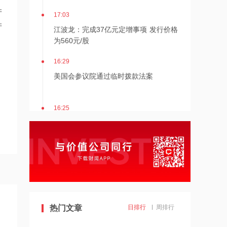
17:03
产
江波龙：完成37亿元定增事项 发行价格
产
为560元/股
16:29
美国会参议院通过临时拨款法案
16:25
杰瑞股份：与中核海洋的合作正在有序
推进中
16:24
蓝盾光电复牌倒计时！*ST帅电4.1亿跨
界，A股重组大戏上演
16:16
热门文章
日排行
周排行
京昆高速广绵段扩容工程主线路面贯通
过半