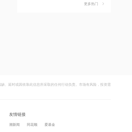
独家丨韩媒曝维信诺合肥产线良率仅三
6
更多热门
四成？公司回应：设备还在安装中，谈
何良率
14:07
财闻
08-07
德适-B半年报亮眼：AI 收入翻倍 完成AI
美国计划对含多晶硅产品征收15%的关
7
医疗平台升级
税
14:04
财闻
08-06
千亿级私募景林大调仓！清仓英伟达
成功“逃顶”的两只翻倍基，宣布限购
8
Meta，美股持仓暴降43%
财闻
08-07
14:00
云南锗业4连板，磷化铟赛道活跃，多家
9
河南省“三支一扶”启动重考
上市公司紧急澄清相关业务
残缺、延时或因依靠此信息所采取的任何行动负责。市场有风险，投资需
财闻
08-07
13:50
财闻早知道丨美股道指创新高SpaceX跌
10
湖北首家宇树科技产业学院成立
逾13% 宇树科技今日确定发行价
友情链接
财闻
08-06
13:49
潮新闻
同花顺
爱基金
摩根大通：第二季度美国和欧洲地区均