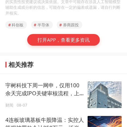
的实质性投资建议或决策依据。文章中可能存在涉及人工智能模型
辅助生成或分析的信息，可能存在一定的偏差或遗漏，请自行判断
并核实。
#
科创板
#
半导体
#
券商跟投
打开APP，查看更多资讯
相关推荐
宇树科技下周一网申，仅用100
余天完成IPO关键审核流程，上
市时市值约609.93亿元
财闻
08-07
4连板玻璃基板牛股降温：实控人