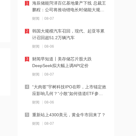
海辰储能菏泽百亿基地量产下线 总裁王
1
鹏程：公司将推动锂电长时储能大规模
10:34
交付
北京购房政策调整！非京籍家庭购房社
财闻
08-07
保个税缴纳年限下调为一年
韩国大规模汽车召回，现代、起亚等累
2
计召回超51.2万辆汽车
10:33
宇树科技王兴兴：人形机器人距离工业
财闻
08-06
场景规模化部署仍需时间
财闻早知道丨美存储芯片股大跌
3
DeepSeek拟大幅上调API定价
10:32
河南1~7月房地产企业销售业绩TOP20
财闻
08-07
出炉
“大肉签”宇树科技IPO在即，上市锚定效
4
应影响几何？“小散”如何借道ETF参
10:31
与？
多家银行力推“打新”理财产品 低门槛轻
财闻
08-06
松参与新股投资
重新站上4300美元，黄金牛市回来了？
5
10:27
财闻
08-07
英伟达豪掷30亿美元支持AI电力，