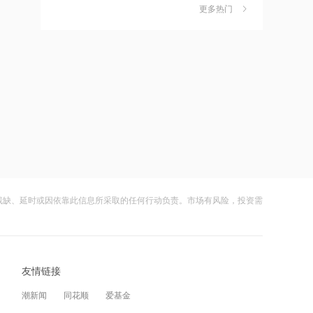
独家丨韩媒曝维信诺合肥产线良率仅三
6
OpenAI、甲骨文背后的“卖水人”曝光！
更多热门
四成？公司回应：设备还在安装中，谈
何良率
10:23
财闻
08-07
禁止“抱团”抬价！东北明确新能源集中
美国计划对含多晶硅产品征收15%的关
7
报价仅限同省同集团
税
10:15
财闻
08-06
星环聚能完成8.8亿元融资 持续推进聚
成功“逃顶”的两只翻倍基，宣布限购
8
变能源工程化
财闻
08-07
10:14
云南锗业4连板，磷化铟赛道活跃，多家
9
纳斯达克23小时交易制度获批，亚太资
上市公司紧急澄清相关业务
金迎时差红利，散户福音还是量化镰刀
残缺、延时或因依靠此信息所采取的任何行动负责。市场有风险，投资需
的狂欢？
财闻
08-07
09:46
财闻早知道丨美股道指创新高SpaceX跌
10
内幕交易遭“没一罚三”！合计罚没超
逾13% 宇树科技今日确定发行价
1479万，有人靠朋友消息炒股
友情链接
财闻
08-06
09:41
潮新闻
同花顺
爱基金
济南再发5000万汽车购新补贴，8月20