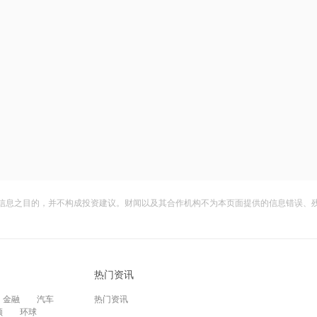
信息之目的，并不构成投资建议。财闻以及其合作机构不为本页面提供的信息错误、
热门资讯
金融
汽车
热门资讯
频
环球