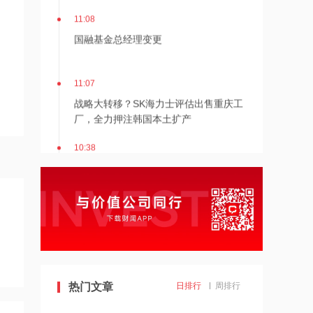
11:08
国融基金总经理变更
11:07
战略大转移？SK海力士评估出售重庆工
厂，全力押注韩国本土扩产
10:38
宁波机场即将停航，江浙沪一带受台
风“白海豚”影响航班取消率高
10:37
伊朗总统称与美谈判过程中从未让步
10:36
热门文章
日排行
周排行
首批16家基金公司出手！上报两大创业
板相关ETF