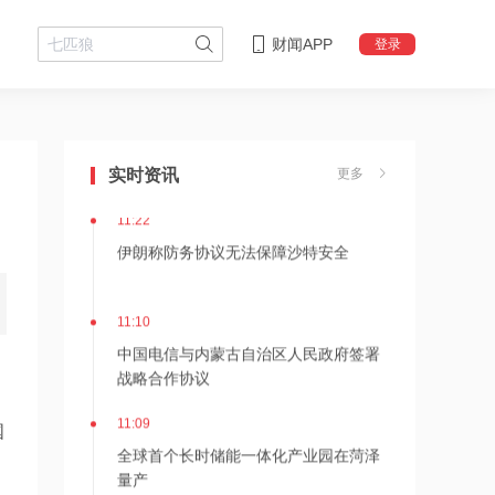
财闻APP
登录
11:24
估值近500亿！AI数据中心巨头Switch秘
密递表，最早11月登陆美股
实时资讯
更多
11:22
伊朗称防务协议无法保障沙特安全
11:10
中国电信与内蒙古自治区人民政府签署
战略合作协议
11:09
国
全球首个长时储能一体化产业园在菏泽
量产