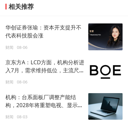
相关推荐
华创证券张瑜：资本开支提升不
代表科技股会涨
财闻
08-06
京东方A：LCD方面，机构分析进
入7月，需求维持低位，主流尺寸
TV价格有所下降
财闻
08-06
机构：台系面板厂调整产能结
构，2028年将重塑电视、显示
器、笔记本电脑三大供需版图
财闻
08-03