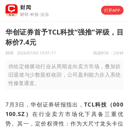
财闻
打开APP
财经·科技·法治
华创证券首予TCL科技“强推”评级，目
标价7.4元
财闻
2026/07/03 15:01:17
阅读时长：
2分钟
供给定格驱动行业从周期走向卖方市场，叠加折
旧退坡与少数股权收回，公司盈利能力步入系统
性修复通道。
7月3日，华创证券研报指出，
TCL科技（000
100.SZ）
在行业卖方市场化下具备三重优
势。其一，定价权弹性：作为大尺寸龙头卡位