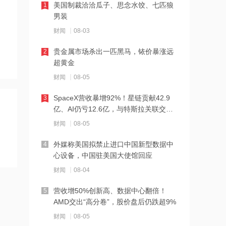
美国制裁洽洽瓜子、思念水饺、七匹狼
1
爆仓
男装
11:19
财闻
08-03
医药商业板块盘中拉升，人民同泰、合
富中国涨停
贵金属市场杀出一匹黑马，铱价暴涨远
2
超黄金
11:18
财闻
08-05
百润股份：威士忌斩获多项国际大奖，
渠道数字化面向全国落地推进
SpaceX营收暴增92%！星链贡献42.9
3
亿、AI仍亏12.6亿，与特斯拉关联交易
11:18
曝光
财闻
08-05
电魂网络成立动漫公司
外媒称美国拟禁止进口中国新型数据中
4
心设备，中国驻美国大使馆回应
11:17
财闻
08-04
中环领先、中环海河基金等成立新材料
科技公司，注册资本6.3亿元
营收增50%创新高、数据中心翻倍！
5
AMD交出“高分卷”，股价盘后仍跌超9%
11:17
财闻
08-05
盛剑科技新设子公司，注册资本3000万