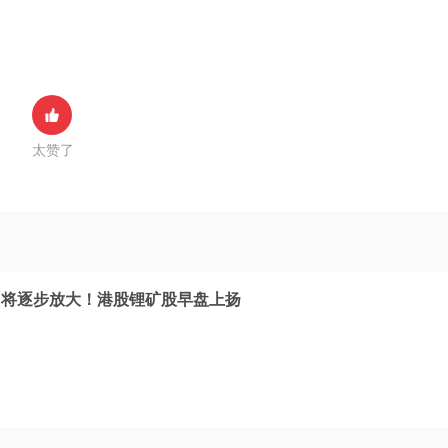
太赞了
口将逐步放大！港股锂矿股早盘上扬