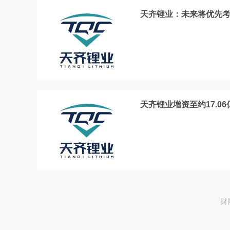
天齐锂业：未来将优先
天齐锂业增资至约17.06
财