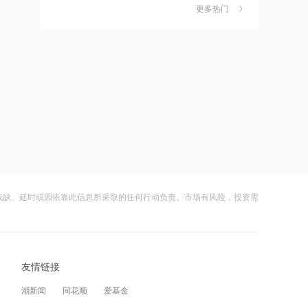
更多热门
财闻早知道丨道指标普创历史新高
6
SpaceX业绩炸裂不敌解禁风暴盘后跌逾
11:17
8%
财闻
08-05
统一中报双创历史新高：净利增9%，食
品业务成增长主引擎
嘀嗒出行发布2026周边游洞察：本地人
7
正在重新定义“去哪玩”
11:15
财闻
08-04
十五五风口来了！脑机接口融资井喷，
811家企业加速落地
公司及实控人遭证监会立案 联创光电一
8
字跌停
11:15
财闻
08-05
PCB概念股集体拉升！摩根大通预计胜
宏科技将成为直接受益者
残缺、延时或因依靠此信息所采取的任何行动负责。市场有风险，投资需
DeepSeek又打赢了价格战
9
11:13
财闻
08-03
医药商业板块异动拉升 人民同泰、合富
光模块进口限制草案扰动短期情绪，国
10
中国双双涨停
友情链接
产算力自主可控方向获资金回补
11:12
财闻
08-05
潮新闻
同花顺
爱基金
SK海力士在Nextrade盘前交易惊现30%