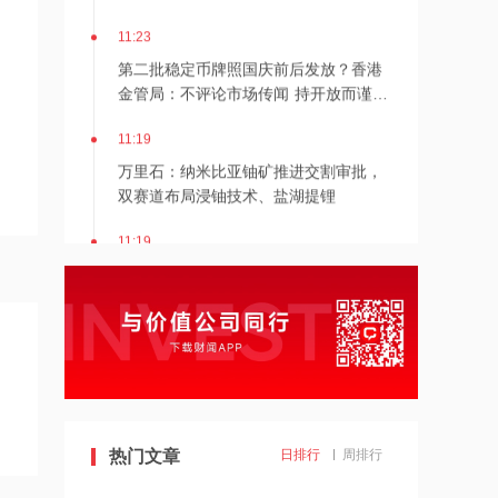
11:23
第二批稳定币牌照国庆前后发放？香港
金管局：不评论市场传闻 持开放而谨慎
态度
11:19
万里石：纳米比亚铀矿推进交割审批，
双赛道布局浸铀技术、盐湖提锂
11:19
和顺科技：高端碳纤维完成试产送检航
天院所，MLCC离型基膜推进下游验证
11:19
英唐智控：加码车载光学与光通信硬
件，并购补齐半导体产业链
11:19
热门文章
日排行
周排行
仅11股砸出30%跌停！SK海力士再度上
演盘前闪崩，连带加密市场数千万头寸