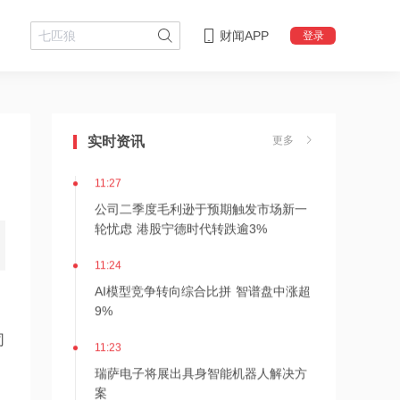
财闻APP
登录
11:32
平安电工：电子布业务近乎翻倍增长，
泰国产能落地叠加首期股权激励落地
实时资讯
更多
11:27
公司二季度毛利逊于预期触发市场新一
轮忧虑 港股宁德时代转跌逾3%
11:24
AI模型竞争转向综合比拼 智谱盘中涨超
9%
司
11:23
，
瑞萨电子将展出具身智能机器人解决方
案