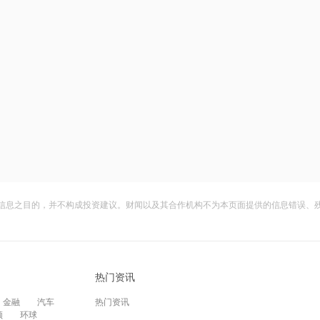
信息之目的，并不构成投资建议。财闻以及其合作机构不为本页面提供的信息错误、
热门资讯
金融
汽车
热门资讯
频
环球