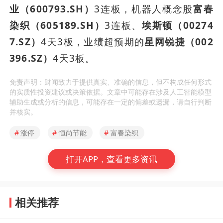
业（600793.SH）
3连板，机器人概念股
富春
染织（605189.SH）
3连板、
埃斯顿（00274
7.SZ）
4天3板，业绩超预期的
星网锐捷（002
396.SZ）
4天3板。
免责声明：财闻致力于提供真实、准确的信息，但不构成任何形式
的实质性投资建议或决策依据。文章中可能存在涉及人工智能模型
辅助生成或分析的信息，可能存在一定的偏差或遗漏，请自行判断
并核实。
#
涨停
#
恒尚节能
#
富春染织
打开APP，查看更多资讯
相关推荐