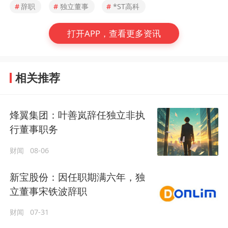
#
辞职
#
独立董事
#
*ST高科
打开APP，查看更多资讯
相关推荐
烽翼集团：叶善岚辞任独立非执
行董事职务
财闻
08-06
新宝股份：因任职期满六年，独
立董事宋铁波辞职
财闻
07-31