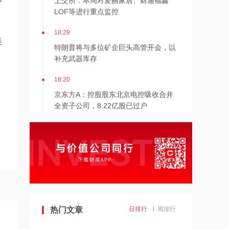
LOF等进行重点监控
18:29
美
特朗普将与多位矿企巨头高管开会，以
补充武器库存
18:20
京东方A：控股股东北京电控吸收合并
全资子公司，8.22亿股已过户
18:11
郑商所：调整菜籽油、菜籽粕期货质检
机构及质检费用
18:09
金新农：7月生猪销售收入环比变动
46.76%，生猪销售价格回升
热门文章
日排行
周排行
17:59