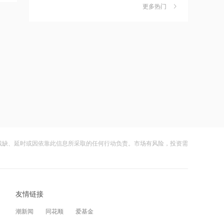
更多热门
磷化铟概念集体狂飙，稀有金属ETF华
茉莉奶白陷降薪罗生门，当事人称：公
6
夏（159053）涨超3%
司从未和员工进行协商
财闻
08-06
17:53
福元医药：利塞膦酸钠片获药品注册证
社保调仓路径曝光：减持6股、新进2
7
书
股、加仓2股
财闻
08-06
17:52
泰恩康：全资子公司巴瑞替尼片中选第
海昌海洋公园再迎百亿大佬，资本为何
8
十二批国家药品集采
扎堆亏损主题乐园？
财闻
08-06
17:51
残缺、延时或因依靠此信息所采取的任何行动负责。市场有风险，投资需
德迈仕：公司拟2.07亿元收购上海数明
大涨152%！哈啰、美团单车“好伙伴”登
9
25%股权
陆A股
财闻
08-06
17:50
中国建筑：控股股东获工商银行不超9亿
友情链接
妖股出笼！爱丽家居一字涨停，达成10
10
元贷款增持股份
连板
潮新闻
同花顺
爱基金
财闻
08-06