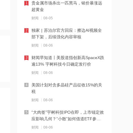
创科实业：8月7日斥资64.81万港元回
贵金属市场杀出一匹黑马，铱价暴涨远
1
购4500股
超黄金
财闻
08-05
17:58
驴迹科技：卜家乐获委任为执行董事
独家 | 苏泊尔官方回应：擦边AI视频全
2
部下架，后续强化内容审核
财闻
08-06
17:57
宇树科技上市对公司有何影响？荣晟环
财闻早知道丨美股道指创新高SpaceX跌
3
保回应
逾13% 宇树科技今日确定发行价
财闻
08-06
17:57
从模型到应用，从投入到变现——AI办
美国计划对含多晶硅产品征收15%的关
4
公开启商业正循环
税
财闻
08-06
17:57
朗迪集团：公司机器人关节模组目前仍
“大肉签”宇树科技IPO在即，上市锚定效
5
处于小批验证阶段 尚未形成销售收入
应影响几何？“小散”如何借道ETF参
与？
财闻
08-06
17:56