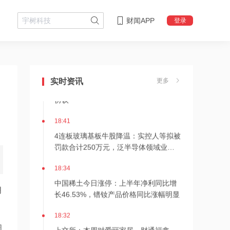
财闻APP
登录
18:45
苏宁易购与腾讯云达成AI战略合作
18:42
实时资讯
更多
沙特、土耳其与巴基斯坦签署共同防务
协议
18:41
4连板玻璃基板牛股降温：实控人等拟被
罚款合计250万元，泛半导体领域业务
尚处早期阶段
18:34
中国稀土今日涨停：上半年净利同比增
月
长46.53%，镨钕产品价格同比涨幅明显
18:32
上交所：本周对爱丽家居、财通福鑫
周