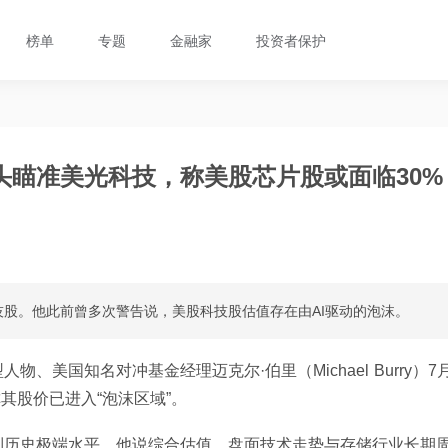
榜单
专题
金融家
投资者保护
头瞄准美光科技，称美股芯片股或面临30%
股。他此前曾多次警告说，美股科技股估值存在由AI驱动的泡沫。
美国知名对冲基金经理迈克尔·伯里（Michael Burry）7
其股价已进入“泡沫区域”。
到历史极端水平。他说综合估值、盘面技术走势与存储行业长期