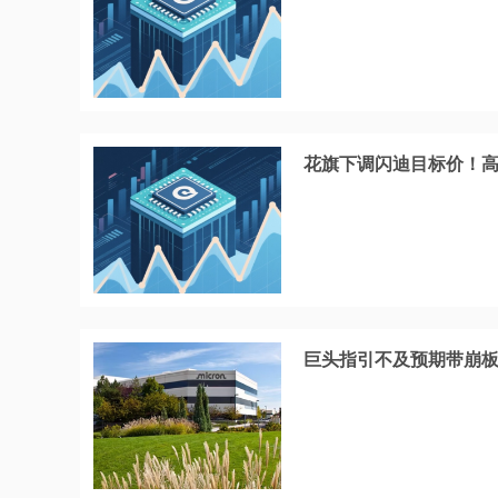
花旗下调闪迪目标价！
巨头指引不及预期带崩