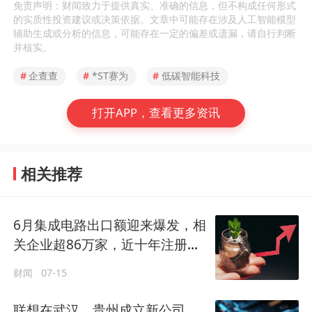
免责声明：财闻致力于提供真实、准确的信息，但不构成任何形式
的实质性投资建议或决策依据。文章中可能存在涉及人工智能模型
辅助生成或分析的信息，可能存在一定的偏差或遗漏，请自行判断
并核实。
#
企查查
#
*ST赛为
#
低碳智能科技
打开APP，查看更多资讯
相关推荐
6月集成电路出口额迎来爆发，相
关企业超86万家，近十年注册量
持续攀升
财闻
07-15
联想在武汉、贵州成立新公司，