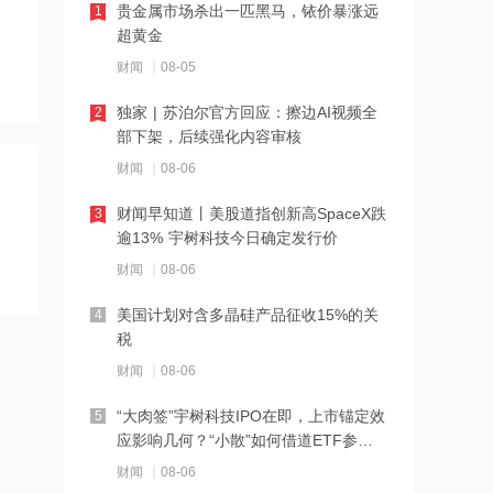
贵金属市场杀出一匹黑马，铱价暴涨远
1
助推油价大涨
超黄金
08:25
财闻
08-05
磷化铟价格显著上涨！3只概念股获机构
积极关注
独家 | 苏泊尔官方回应：擦边AI视频全
2
部下架，后续强化内容审核
08:23
财闻
08-06
天赐材料：用于数据中心的氟化液产
品，目前仍处于实验室小试阶段
财闻早知道丨美股道指创新高SpaceX跌
3
逾13% 宇树科技今日确定发行价
08:22
财闻
08-06
摩根大通CEO：杠杆规模创历史新高，
存在单一主体剧烈冲击市场的风险
美国计划对含多晶硅产品征收15%的关
4
税
08:21
财闻
08-06
上半年规模以上工业中小企业增加值同
比增长5.8%
“大肉签”宇树科技IPO在即，上市锚定效
5
应影响几何？“小散”如何借道ETF参
08:19
与？
财闻
08-06
依顿电子：拟投资29.79亿元建设高端印