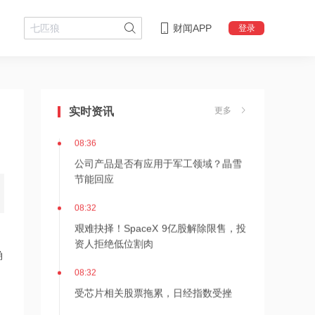
财闻APP
登录
08:39
LG会长下周到访英伟达总部，洽谈实体
AI、数据中心、自动驾驶合作
实时资讯
更多
08:36
公司产品是否有应用于军工领域？晶雪
节能回应
08:32
艰难抉择！SpaceX 9亿股解除限售，投
资人拒绝低位割肉
确
08:32
受芯片相关股票拖累，日经指数受挫