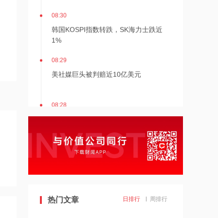
08:30
韩国KOSPI指数转跌，SK海力士跌近
1%
08:29
美社媒巨头被判赔近10亿美元
08:28
伊朗拟禁止敌对方通行霍尔木兹海峡 对
违规者重罚
08:27
A股重磅公告扎堆！宇树敲定首发战
投，大佬增持、大额扩产、多类风险提
示同步来袭
08:26
热门文章
日排行
周排行
美股三大指数走低存储股暴跌，加息预
期升温、存储供需失衡，霍尔木兹局势