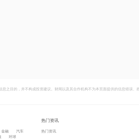
信息之目的，并不构成投资建议。财闻以及其合作机构不为本页面提供的信息错误、
热门资讯
金融
汽车
热门资讯
频
环球