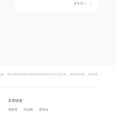
制电路板智能制造项目
更多热门
茉莉奶白陷降薪罗生门，当事人称：公
6
司从未和员工进行协商
08:19
财闻
08-06
台积电积压苹果芯片、五粮液涨价、外
资大举增持中际旭创
社保调仓路径曝光：减持6股、新进2
7
股、加仓2股
08:19
财闻
08-06
华民股份与华川半导体签署战略合作协
议
海昌海洋公园再迎百亿大佬，资本为何
8
扎堆亏损主题乐园？
08:17
财闻
08-06
原油拉升！特朗普承认某些弹药供应紧
张
残缺、延时或因依靠此信息所采取的任何行动负责。市场有风险，投资需
大涨152%！哈啰、美团单车“好伙伴”登
9
陆A股
08:16
财闻
08-06
中信证券：AI成美国经济增长重要驱动
力
友情链接
妖股出笼！爱丽家居一字涨停，达成10
10
连板
08:15
潮新闻
同花顺
爱基金
财闻
08-06
MiniMax入港股通首日获内资青睐 净买