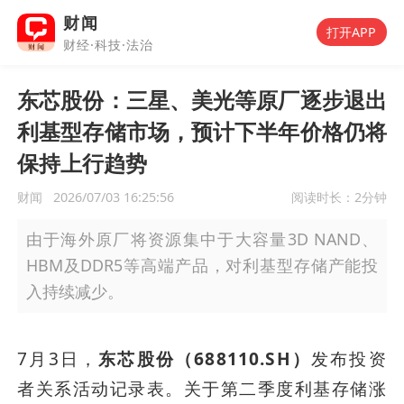
财闻
打开APP
财经·科技·法治
东芯股份：三星、美光等原厂逐步退出
利基型存储市场，预计下半年价格仍将
保持上行趋势
财闻
2026/07/03 16:25:56
阅读时长：
2分钟
由于海外原厂将资源集中于大容量3D NAND、
HBM及DDR5等高端产品，对利基型存储产能投
入持续减少。
7月3日，
东芯股份（688110.SH）
发布投资
者关系活动记录表。关于第二季度利基存储涨