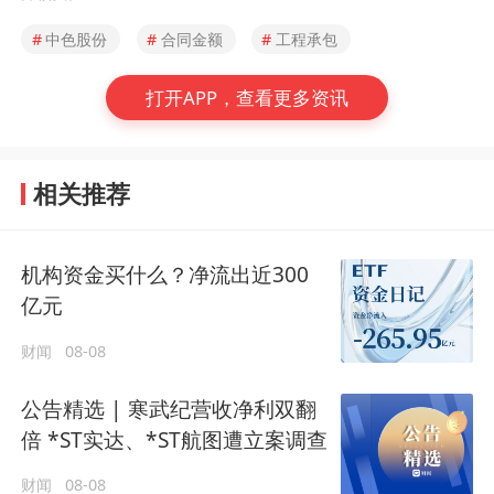
#
中色股份
#
合同金额
#
工程承包
打开APP，查看更多资讯
相关推荐
机构资金买什么？净流出近300
亿元
财闻
08-08
公告精选 | 寒武纪营收净利双翻
倍 *ST实达、*ST航图遭立案调查
财闻
08-08