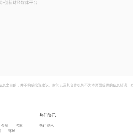
闻·创新财经媒体平台
信息之目的，并不构成投资建议。财闻以及其合作机构不为本页面提供的信息错误、
热门资讯
金融
汽车
热门资讯
频
环球