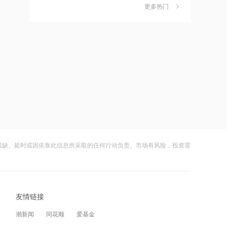
更多热门
茉莉奶白陷降薪罗生门，当事人称：公
6
16:58
司从未和员工进行协商
中国银河：完成兑付2025年度第十八期
财闻
08-06
短期融资券
社保调仓路径曝光：减持6股、新进2
7
16:57
股、加仓2股
唐宫中国：预期中期股东应占亏损400
财闻
08-06
万元至900万元 同比收窄
海昌海洋公园再迎百亿大佬，资本为何
8
16:56
扎堆亏损主题乐园？
振华风光：公司具备系统级封装设计能
财闻
08-06
力，配套高可靠集成电路封装研发条件
残缺、延时或因依靠此信息所采取的任何行动负责。市场有风险，投资需
大涨152%！哈啰、美团单车“好伙伴”登
9
16:55
陆A股
振华风光：稳步探索商业航天、电力、
财闻
08-06
医疗电子等民用高可靠市场，培育新增
长点
友情链接
妖股出笼！爱丽家居一字涨停，达成10
10
16:55
连板
潮新闻
同花顺
爱基金
大家乐集团：8月7日斥资221.01万港元
财闻
08-06