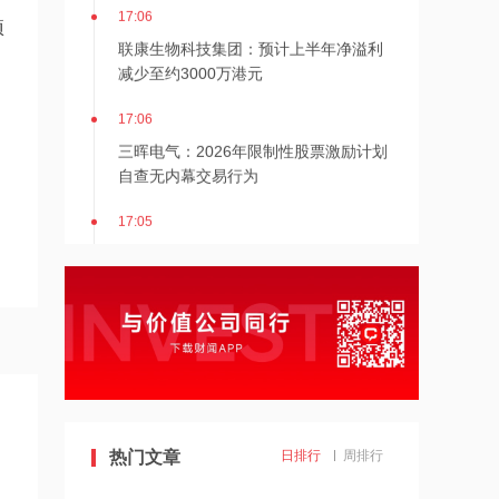
17:06
项
联康生物科技集团：预计上半年净溢利
减少至约3000万港元
17:06
三晖电气：2026年限制性股票激励计划
自查无内幕交易行为
17:05
森松国际：预期中期亏损约1.5亿元至
1.8亿元 同比盈转亏
17:04
航天智装：2026年上半年实现扭亏为
盈，净利润255.83万元
17:03
中远海控：8月7日耗资约703万元回购
热门文章
日排行
周排行
45.67万股A股