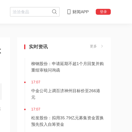
财闻APP
登录
17:08
监管条件仍未获满足，维信金科终止收
购BPG
实时资讯
更多
不
17:08
柳钢股份：申请延期不超1个月回复并购
重组审核问询函
17:07
中金公司上调百济神州目标价至266港
元
17:07
年
松发股份：拟用35.79亿元募集资金置换
预先投入自筹资金