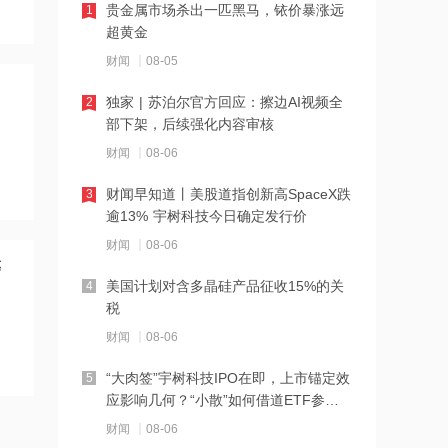
贵金属市场杀出一匹黑马，铱价暴涨远
1
17:02
超黄金
赤峰黄金：董事会同意控股子公司暂停
财闻
08-05
运营老挝勐康稀土项目
独家 | 苏泊尔官方回应：擦边AI视频全
2
17:02
部下架，后续强化内容审核
特朗普下令调查美军弹药库存信息泄露
财闻
08-06
财闻早知道丨美股道指创新高SpaceX跌
3
17:01
逾13% 宇树科技今日确定发行价
赤峰黄金：控股子公司签订2.2亿美元海
财闻
08-06
外采矿服务合同
等
美国计划对含多晶硅产品征收15%的关
4
17:01
税
君圣泰医药-B完成配售9871万股新股，
财闻
08-06
每股配售价2.28港元
“大肉签”宇树科技IPO在即，上市锚定效
5
17:00
应影响几何？“小散”如何借道ETF参
特朗普谈俄军袭击基辅：隔着大洋呢 和
与？
财闻
08-06
我们没关系