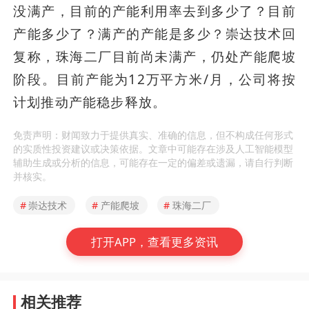
没满产，目前的产能利用率去到多少了？目前
产能多少了？满产的产能是多少？崇达技术回
复称，珠海二厂目前尚未满产，仍处产能爬坡
阶段。目前产能为12万平方米/月，公司将按
计划推动产能稳步释放。
免责声明：财闻致力于提供真实、准确的信息，但不构成任何形式
的实质性投资建议或决策依据。文章中可能存在涉及人工智能模型
辅助生成或分析的信息，可能存在一定的偏差或遗漏，请自行判断
并核实。
#
崇达技术
#
产能爬坡
#
珠海二厂
打开APP，查看更多资讯
相关推荐