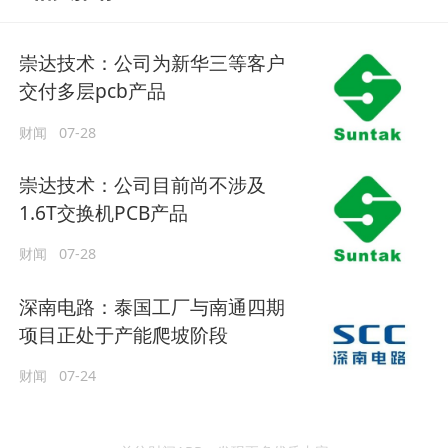
崇达技术：公司为新华三等客户
交付多层pcb产品
财闻
07-28
崇达技术：公司目前尚不涉及
1.6T交换机PCB产品
财闻
07-28
深南电路：泰国工厂与南通四期
项目正处于产能爬坡阶段
财闻
07-24