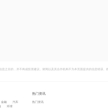
信息之目的，并不构成投资建议。财闻以及其合作机构不为本页面提供的信息错误、
热门资讯
金融
汽车
热门资讯
频
环球