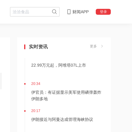
财闻APP
登录
20:49
后巴菲特时代新篇章！伯克希尔2026年
Q2净利翻倍 业绩分化重塑增长逻辑
实时资讯
更多
20:35
22.99万元起，阿维塔07L上市
20:34
伊官员：有证据显示美军使用磷弹轰炸
伊朗多地
20:17
伊朗接近与阿曼达成管理海峡协议