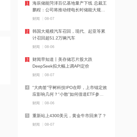
海辰储能菏泽百亿基地量产下线 总裁王
1
18:28
鹏程：公司将推动锂电长时储能大规模
交付
伊朗革命卫队：重开海峡需美国接受伊
财闻
08-07
朗条件
韩国大规模汽车召回，现代、起亚等累
2
18:20
计召回超51.2万辆汽车
张雪机车：成立小车手培育专项基金，
财闻
08-06
每年捐赠100万元
财闻早知道丨美存储芯片股大跌
3
18:19
DeepSeek拟大幅上调API定价
上交所终止审核2笔债券项目，金额合计
财闻
08-07
30亿元
“大肉签”宇树科技IPO在即，上市锚定效
4
18:18
应影响几何？“小散”如何借道ETF参
与？
星光股份中标龙星控股总部泛光工程项
财闻
08-06
目
重新站上4300美元，黄金牛市回来了？
5
18:17
财闻
08-07
霍尔木兹海峡关闭致伊拉克石油出口骤
降75%