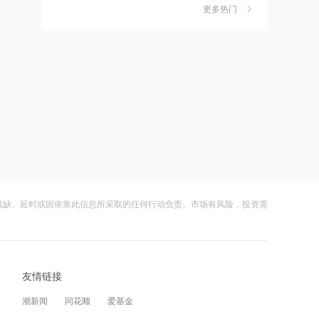
独家丨韩媒曝维信诺合肥产线良率仅三
6
更多热门
四成？公司回应：设备还在安装中，谈
17:51
何良率
财闻
08-07
日本福岛第一核电站附属建筑发生火警
美国计划对含多晶硅产品征收15%的关
7
税
17:48
财闻
08-06
金科股份与重庆通用人工智能研究院达
成合作
成功“逃顶”的两只翻倍基，宣布限购
8
财闻
08-07
17:48
苹果Mac电脑Apple智能支持使用阿里千
云南锗业4连板，磷化铟赛道活跃，多家
9
问
上市公司紧急澄清相关业务
残缺、延时或因依靠此信息所采取的任何行动负责。市场有风险，投资需
财闻
08-07
17:10
Apple智能可配合阿里千问模型工作
财闻早知道丨美股道指创新高SpaceX跌
10
逾13% 宇树科技今日确定发行价
友情链接
财闻
08-06
17:03
潮新闻
同花顺
爱基金
江波龙：完成37亿元定增事项 发行价格