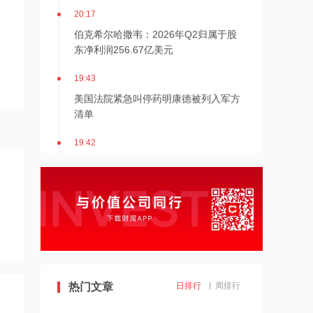
20:17
伯克希尔哈撒韦：2026年Q2归属于股
东净利润256.67亿美元
19:43
美国法院紧急叫停药明康德被列入军方
清单
19:42
阿联酋称该国一船只在霍尔木兹海峡遭
袭
19:41
泽连斯基：美国将每月向乌克兰提供“爱
国者”拦截导弹
19:41
热门文章
日排行
周排行
2026年度总票房破240亿