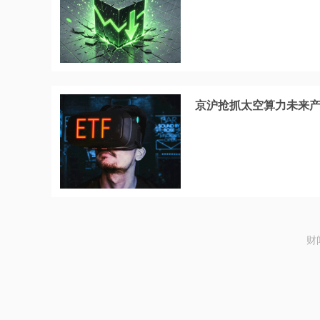
京沪抢抓太空算力未来
财