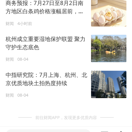
商务预报：7月27日至8月2日南
方地区白条鸡价格涨幅居前，杭
州涨3.1%
财闻
4小时前
杭州成立重要湿地保护联盟 聚力
守护生态底色
财闻
08-04
中指研究院：7月上海、杭州、北
京优质地块土拍热度持续
财闻
08-04
前往财闻APP，发现更多优质内容