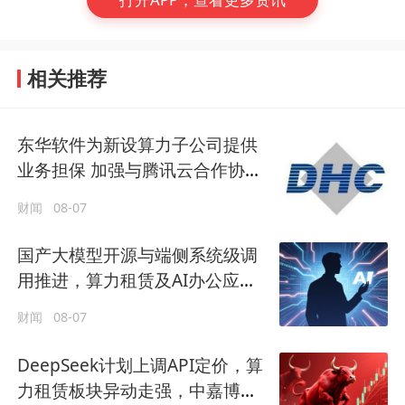
相关推荐
东华软件为新设算力子公司提供
业务担保 加强与腾讯云合作协同
性
财闻
08-07
国产大模型开源与端侧系统级调
用推进，算力租赁及AI办公应用
或将率先承接增量
财闻
08-07
DeepSeek计划上调API定价，算
力租赁板块异动走强，中嘉博创