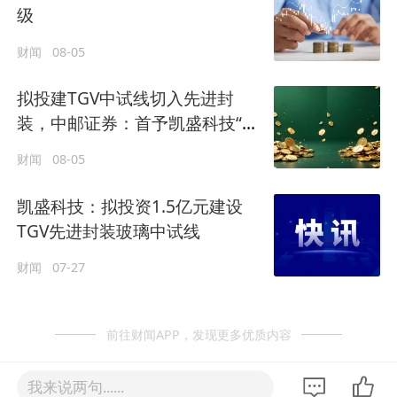
级
财闻
08-05
拟投建TGV中试线切入先进封
装，中邮证券：首予凯盛科技“买
入”评级
财闻
08-05
凯盛科技：拟投资1.5亿元建设
TGV先进封装玻璃中试线
财闻
07-27
前往财闻APP，发现更多优质内容
我来说两句......