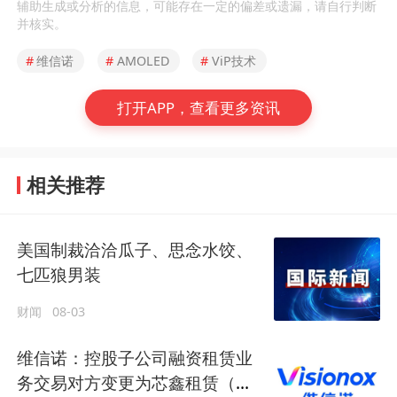
辅助生成或分析的信息，可能存在一定的偏差或遗漏，请自行判断
并核实。
#
维信诺
#
AMOLED
#
ViP技术
打开APP，查看更多资讯
相关推荐
美国制裁洽洽瓜子、思念水饺、
七匹狼男装
财闻
08-03
维信诺：控股子公司融资租赁业
务交易对方变更为芯鑫租赁（成