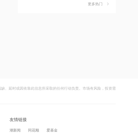
独家丨韩媒曝维信诺合肥产线良率仅三
6
摩根大通：第二季度美国和欧洲地区均
更多热门
四成？公司回应：设备还在安装中，谈
出现EPS超预期情况
何良率
财闻
08-07
12:28
美国计划对含多晶硅产品征收15%的关
7
杭台高铁温玉段开通运营
税
财闻
08-06
12:27
成功“逃顶”的两只翻倍基，宣布限购
8
贝森特称霍尔木兹海峡将逐步失去战略
财闻
08-07
重要性
云南锗业4连板，磷化铟赛道活跃，多家
9
12:26
上市公司紧急澄清相关业务
金饰克价重返1300元！国际金价大涨，
残缺、延时或因依靠此信息所采取的任何行动负责。市场有风险，投资需
财闻
08-07
机构：本轮底部已现，后市看涨
财闻早知道丨美股道指创新高SpaceX跌
10
12:23
逾13% 宇树科技今日确定发行价
2026年8月票房破15亿
友情链接
财闻
08-06
潮新闻
同花顺
爱基金
12:22