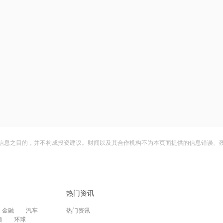
信息之目的，并不构成投资建议。财闻以及其合作机构不为本页面提供的信息错误、
热门资讯
金融
汽车
热门资讯
频
环球