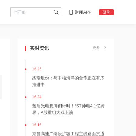
财闻APP
登录
16:29
美国会参议院通过临时拨款法案
实时资讯
更多
16:25
杰瑞股份：与中核海洋的合作正在有序
推进中
16:24
蓝盾光电复牌倒计时！*ST帅电4.1亿跨
界，A股重组大戏上演
16:16
京昆高速广绵段扩容工程主线路面贯通