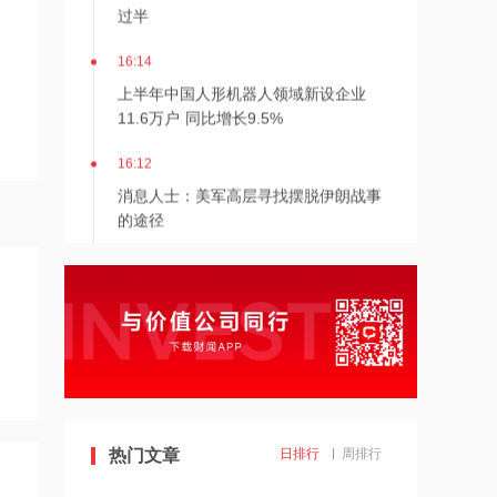
过半
16:14
上半年中国人形机器人领域新设企业
11.6万户 同比增长9.5%
16:12
消息人士：美军高层寻找摆脱伊朗战事
的途径
16:11
日本2027财年防卫预算申请额创新高
16:10
阳光电源：FCC政策主要限制新产品认
证 不影响已获认证产品的销售
热门文章
日排行
周排行
14:08
中信聚信落子南京