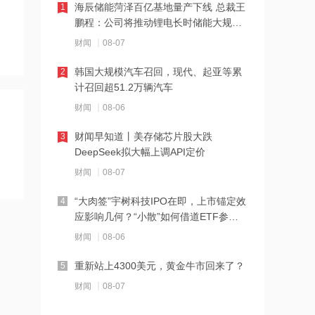
海辰储能菏泽百亿基地量产下线 总裁王
1
鹏程：公司将推动锂电长时储能大规模
交付
14:07
财闻
08-07
德适-B半年报亮眼：AI 收入翻倍 完成AI
韩国大规模汽车召回，现代、起亚等累
2
医疗平台升级
计召回超51.2万辆汽车
14:04
财闻
08-06
千亿级私募景林大调仓！清仓英伟达
财闻早知道丨美存储芯片股大跌
3
Meta，美股持仓暴降43%
DeepSeek拟大幅上调API定价
14:00
财闻
08-07
河南省“三支一扶”启动重考
“大肉签”宇树科技IPO在即，上市锚定效
4
应影响几何？“小散”如何借道ETF参
与？
13:50
财闻
08-06
湖北首家宇树科技产业学院成立
重新站上4300美元，黄金牛市回来了？
5
财闻
08-07
13:49